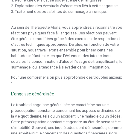
1. Recherche de la cause sous-jacente de l’angoisse.
2. Exploration des éventuels événements liés à cette angoisse.
3. Traitement des possibilités de surmenage chronique.
thérapie
Mons
Au sein de Thérapeute Mons, vous apprendrez à reconnaître vos
réactions physiques face à l’angoisse. Ces réactions peuvent
être gérées et modifiées grâce à des exercices de respiration et
d’autres techniques appropriées. De plus, en fonction de votre
situation, nous travaillerons ensemble pour briser certaines
habitudes néfastes telles que l’évitement des interactions
sociales, la consommation d’alcool, l’usage de tranquillisants, le
surmenage, ou la tendance à s’évader dans l’imagination.
Pour une compréhension plus approfondie des troubles anxieux
:
L’angoisse généralisée
Le trouble d’angoisse généralisée se caractérise par une
préoccupation constante concernant les aspects ordinaires de
la vie quotidienne, tels qu’un accident, une maladie ou un décès.
Cette préoccupation constante engendre un état de nervosité et
d’irritabilité. Souvent, ces inquiétudes sont démesurées, comme
une anxiété inutile concernant des questions financières alors