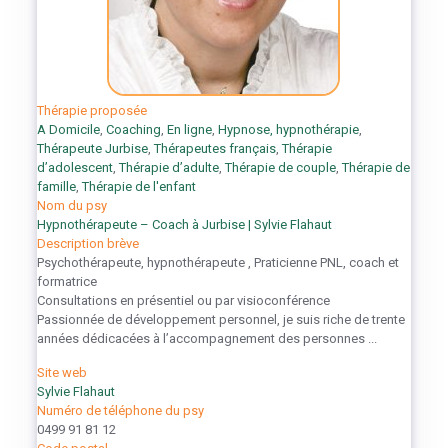
Thérapie proposée
A Domicile
,
Coaching
,
En ligne
,
Hypnose, hypnothérapie
,
Thérapeute Jurbise
,
Thérapeutes français
,
Thérapie
d’adolescent
,
Thérapie d’adulte
,
Thérapie de couple
,
Thérapie de
famille
,
Thérapie de l'enfant
Nom du psy
Hypnothérapeute – Coach à Jurbise | Sylvie Flahaut
Description brève
Psychothérapeute, hypnothérapeute , Praticienne PNL, coach et
formatrice
Consultations en présentiel ou par visioconférence
Passionnée de développement personnel, je suis riche de trente
années dédicacées à l’accompagnement des personnes ...
Site web
Sylvie Flahaut
Numéro de téléphone du psy
0499 91 81 12