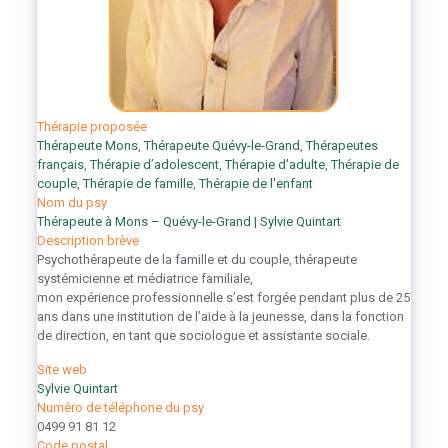
Thérapie proposée
Thérapeute Mons
,
Thérapeute Quévy-le-Grand
,
Thérapeutes
français
,
Thérapie d’adolescent
,
Thérapie d’adulte
,
Thérapie de
couple
,
Thérapie de famille
,
Thérapie de l'enfant
Nom du psy
Thérapeute à Mons – Quévy-le-Grand | Sylvie Quintart
Description brève
Psychothérapeute de la famille et du couple, thérapeute
systémicienne et médiatrice familiale,
mon expérience professionnelle s’est forgée pendant plus de 25
ans dans une institution de l’aide à la jeunesse, dans la fonction
de direction, en tant que sociologue et assistante sociale.
Site web
Sylvie Quintart
Numéro de téléphone du psy
0499 91 81 12
Code postal